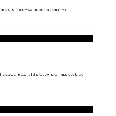
ttrico. € 18.000 www.stileimmobiliaregenova.it
n ingresso, ampia zona living/soggiorno con angolo cottura e