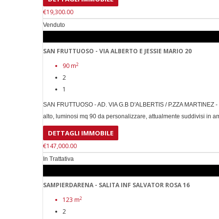
€19,300.00
Venduto
SAN FRUTTUOSO - VIA ALBERTO E JESSIE MARIO 20
2
90 m
2
1
SAN FRUTTUOSO - AD. VIA G.B D'ALBERTIS / P.ZZA MARTINEZ - VI
alto, luminosi mq 90 da personalizzare, attualmente suddivisi in amp
DETTAGLI IMMOBILE
€147,000.00
In Trattativa
SAMPIERDARENA - SALITA INF SALVATOR ROSA 16
2
123 m
2