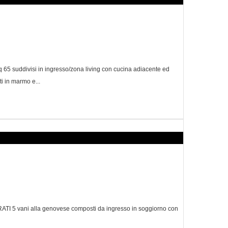
suddivisi in ingresso/zona living con cucina adiacente ed
i in marmo e...
URATI 5 vani alla genovese composti da ingresso in soggiorno con