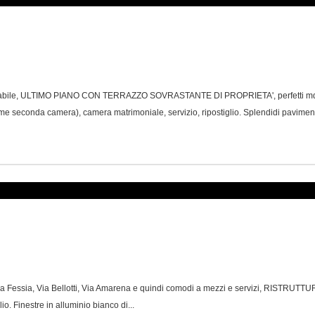
abile, ULTIMO PIANO CON TERRAZZO SOVRASTANTE DI PROPRIETA', perfetti mq 65 
e seconda camera), camera matrimoniale, servizio, ripostiglio. Splendidi paviment
 Via Fessia, Via Bellotti, Via Amarena e quindi comodi a mezzi e servizi, RISTRUTT
io. Finestre in alluminio bianco di...