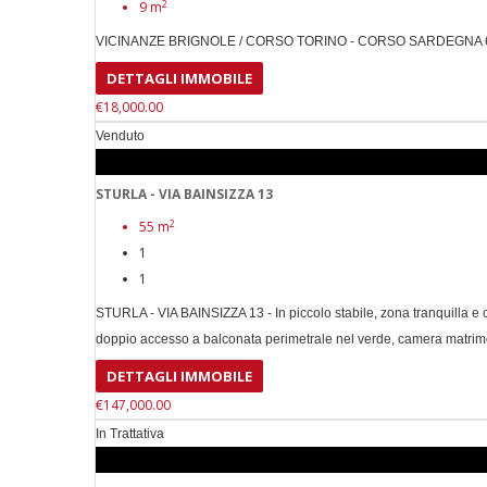
2
9 m
VICINANZE BRIGNOLE / CORSO TORINO - CORSO SARDEGNA 6 - Vendesi
DETTAGLI IMMOBILE
€18,000.00
Venduto
STURLA - VIA BAINSIZZA 13
2
55 m
1
1
STURLA - VIA BAINSIZZA 13 - In piccolo stabile, zona tranquilla e 
doppio accesso a balconata perimetrale nel verde, camera matrimoni
DETTAGLI IMMOBILE
€147,000.00
In Trattativa