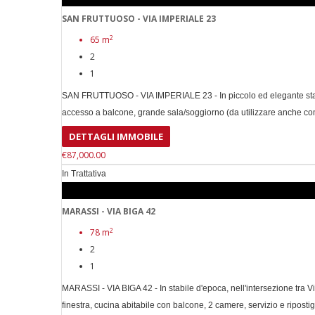
SAN FRUTTUOSO - VIA IMPERIALE 23
2
65 m
2
1
SAN FRUTTUOSO - VIA IMPERIALE 23 - In piccolo ed elegante st
accesso a balcone, grande sala/soggiorno (da utilizzare anche com
DETTAGLI IMMOBILE
€87,000.00
In Trattativa
MARASSI - VIA BIGA 42
2
78 m
2
1
MARASSI - VIA BIGA 42 - In stabile d'epoca, nell'intersezione tra
finestra, cucina abitabile con balcone, 2 camere, servizio e ripostigl