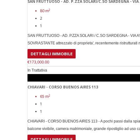
SAN FRUTTUOSO - AD. P.ZZA SOLARI/C.SO SARDEGNA - VIA 
2
80 m
2
1
SAN FRUTTUOSO - AD. P.ZZA SOLARI / C.SO SARDEGNA - VIA AYRO
SOVRASTANTE attrezzato di proprieta', recentemente ristrutturati mq
DETTAGLI IMMOBILE
€173,000.00
In Trattativa
CHIAVARI - CORSO BUENOS AIRES 113
2
65 m
1
1
CHIAVARI - CORSO BUENOS AIRES 113 - A pochi passi dalla spiaggia
balcone vivibile, camera matrimoniale, grande ripostiglio ad uso c
DETTAGLI IMMOBILE