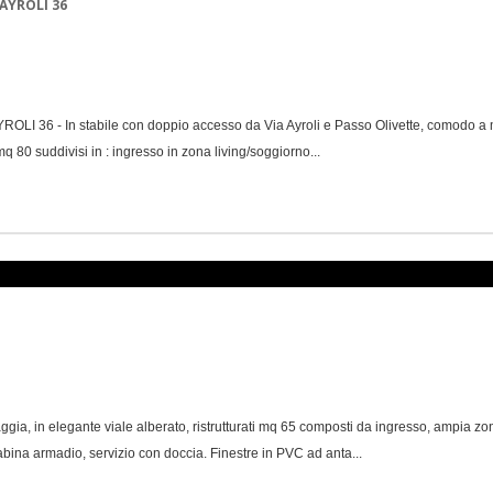
AYROLI 36
LI 36 - In stabile con doppio accesso da Via Ayroli e Passo Olivette, como
 80 suddivisi in : ingresso in zona living/soggiorno...
, in elegante viale alberato, ristrutturati mq 65 composti da ingresso, ampia zo
abina armadio, servizio con doccia. Finestre in PVC ad anta...